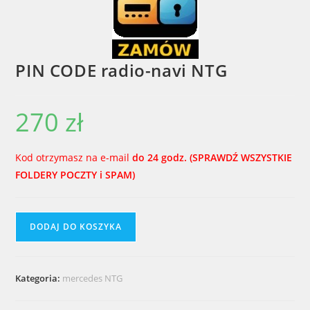
PIN CODE radio-navi NTG
270
zł
Kod otrzymasz na e-mail
do 24 godz. (SPRAWDŹ WSZYSTKIE
FOLDERY POCZTY i SPAM)
ilość
A
DODAJ DO KOSZYKA
PIN
l
CODE
t
radio-
e
Kategoria:
mercedes NTG
navi
r
NTG
n