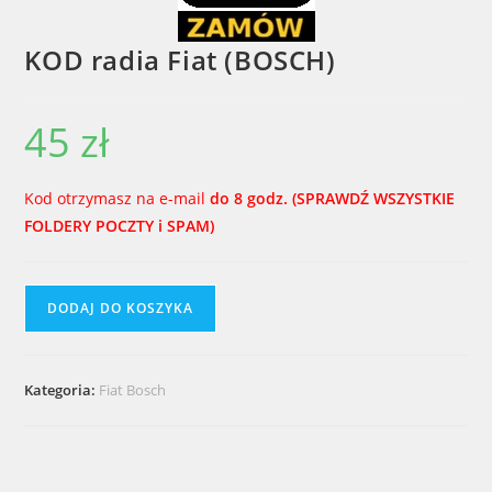
KOD radia Fiat (BOSCH)
45
zł
Kod otrzymasz na e-mail
do 8 godz. (SPRAWDŹ WSZYSTKIE
FOLDERY POCZTY i SPAM)
ilość
A
DODAJ DO KOSZYKA
KOD
l
radia
t
Fiat
e
Kategoria:
Fiat Bosch
(BOSCH)
r
n
a
t