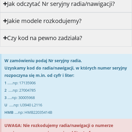
Jak odczytać Nr seryjny radia/nawigacji?
Jakie modele rozkodujemy?
Czy kod na pewno zadziała?
W zamówieniu podaj Nr seryjny radia.
Uzyskamy kod do radia/nawigacji, w których numer seryjny
rozpoczyna się m.in. od cyfr i liter:
1
......
np: 17135906
2
.....
np: 27004785
3
.....
np: 30005968
U
.....
np: U3940 L2116
HMB
....
np: HMB22035414B
UWAGA: Nie rozkodujemy radia/nawigacji o numerze