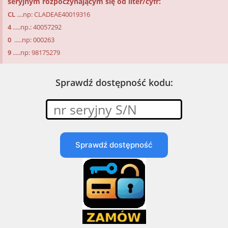
seryjnym rozpoczynającym się od liter/cyfr:
CL
....
np: CLADEAE40019316
4
.....
np.: 40057292
0
.....
np: 000263
9
.....
np: 98175279
Sprawdź dostępność kodu:
Sprawdź dostępność